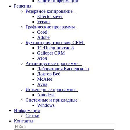
Защита информации
Решения
Резервное копирование
Effector saver
Veeam
Графические программы
Corel
Adobe
Бухгалтерия, торговля, CRM
1С:Предприятие 8
Galloper CRM
Атол
Антивирусные программы
Лаборатория Касперского
Доктор Веб
McAfee
Avira
Инженерные программы
Autodesk
Системные и прикладные
Windows
Информация
Статьи
Контакты