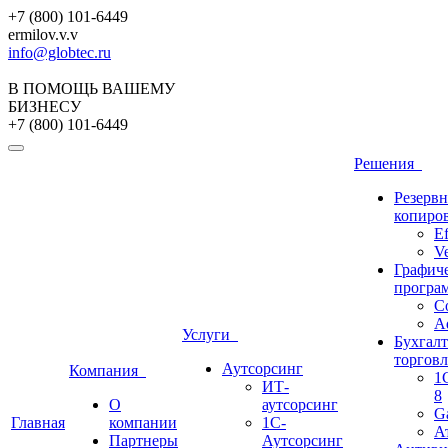
+7 (800) 101-6449
ermilov.v.v
info@globtec.ru
В ПОМОЩЬ ВАШЕМУ
БИЗНЕСУ
+7 (800) 101-6449
Решения
Резервн
копиро
Ef
V
Графич
програ
Co
A
Услуги
Бухгалт
торгов
Аутсорсинг
Компания
1
ИТ-
8
О
аутсорсинг
G
Главная
компании
1С-
А
Партнеры
Аутсорсинг