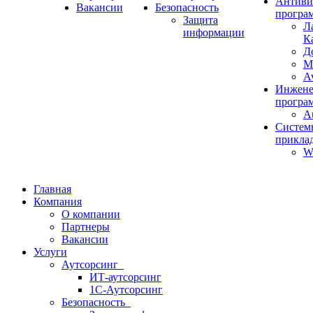
Антиви
Вакансии
Безопасность
програ
Защита
Л
информации
К
Д
M
Av
Инжене
програ
A
Систем
прикла
W
Главная
Компания
О компании
Партнеры
Вакансии
Услуги
Аутсорсинг
ИТ-аутсорсинг
1С-Аутсорсинг
Безопасность